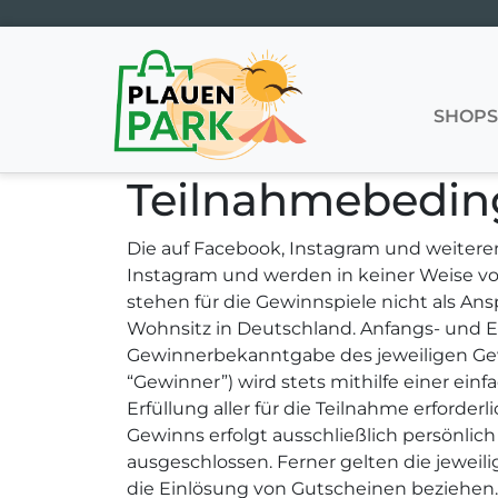
Hauptnavigation
SHOP
Teilnahmebedin
Die auf Facebook, Instagram und weiter
Instagram und werden in keiner Weise vo
stehen für die Gewinnspiele nicht als An
Wohnsitz in Deutschland. Anfangs- und 
Gewinnerbekanntgabe des jeweiligen Gewi
“Gewinner”) wird stets mithilfe einer ei
Erfüllung aller für die Teilnahme erforder
Gewinns erfolgt ausschließlich persönlic
ausgeschlossen. Ferner gelten die jeweil
die Einlösung von Gutscheinen beziehen.