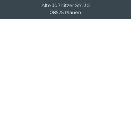
Alte Jößnitzer Str. 30
08525 Plauen
+49 3643 8674 417
cm-d-mittelc@saller-bau.com